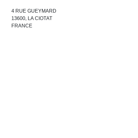
Avis Agences de Voyages
4 RUE GUEYMARD
13600, LA CIOTAT
Blog
FRANCE
Forum Croisieres