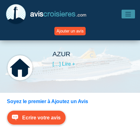
avis
croisieres
.com
Ajouter un avis
Accueil
AZUR
[…] Lire +
Avis Compagnies
Avis Navires
Soyez le premier à Ajoutez un Avis
Avis Destinations
Ecrire votre avis
Avis Escales