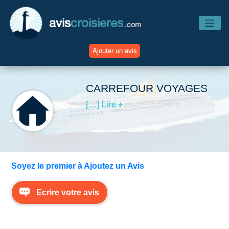
avis
croisieres
.com
Ajouter un avis
Accueil
CARREFOUR VOYAGES
[…] Lire +
Avis Compagnies
Avis Navires
Soyez le premier à Ajoutez un Avis
Avis Destinations
Ecrire votre avis
Avis Escales