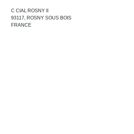
Avis Agences de Voyages
C CIAL ROSNY II
93117, ROSNY SOUS BOIS
Blog
FRANCE
Forum Croisieres