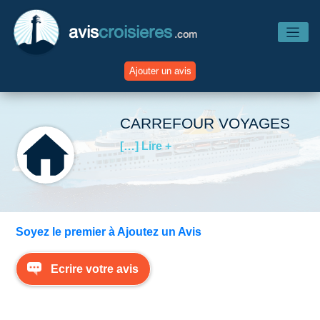
avis
croisieres
.com
Ajouter un avis
Accueil
CARREFOUR VOYAGES
[…] Lire +
Avis Compagnies
Avis Navires
Soyez le premier à Ajoutez un Avis
Avis Destinations
Ecrire votre avis
Avis Escales