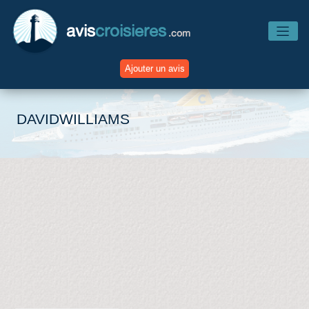
avis
croisieres
.com
Ajouter un avis
Accueil
DAVIDWILLIAMS
Avis Compagnies
Avis Navires
Avis Destinations
Avis Escales