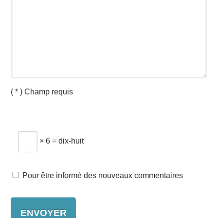
( * ) Champ requis
× 6 = dix-huit
Pour être informé des nouveaux commentaires