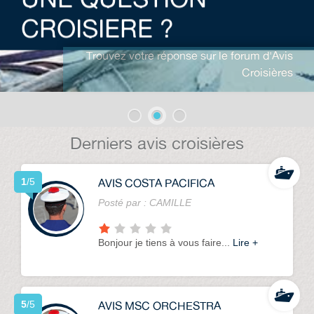
Avis Agences de Voyages
CROISIERE ?
Blog
Trouvez votre réponse sur le forum d'Avis
Croisières
Forum Croisieres
Derniers avis croisières
AVIS COSTA PACIFICA
1
/5
Posté par :
CAMILLE
Bonjour je tiens à vous faire...
Lire +
AVIS MSC ORCHESTRA
5
/5