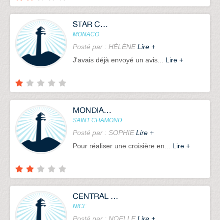
STAR CROISIERES
MONACO
Posté par : HÉLÈNE
Lire +
J'avais déjà envoyé un avis...
Lire +
MONDIAL EVASION
SAINT CHAMOND
Posté par : SOPHIE
Lire +
Pour réaliser une croisière en...
Lire +
CENTRAL CRUISE
NICE
Posté par : NOELLE
Lire +