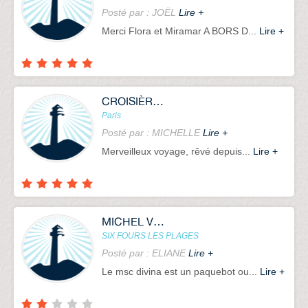
Posté par : JOËL
Lire +
Merci Flora et Miramar A BORS D...
Lire +
CROISIÈRE CLUB
Paris
Posté par : MICHELLE
Lire +
Merveilleux voyage, rêvé depuis...
Lire +
MICHEL VOYAGES
SIX FOURS LES PLAGES
Posté par : ELIANE
Lire +
Le msc divina est un paquebot ou...
Lire +