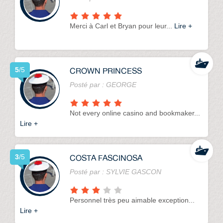
Merci à Carl et Bryan pour leur...
Lire +
CROWN PRINCESS
5
/5
Posté par :
GEORGE
Not every online casino and bookmaker...
Lire +
COSTA FASCINOSA
3
/5
Posté par :
SYLVIE GASCON
Personnel très peu aimable exception...
Lire +