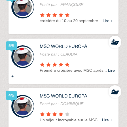
Posté par :
FRANÇOISE
croisière du 10 au 20 septembre...
Lire +
MSC WORLD EUROPA
5
/5
Posté par :
CLAUDIA
Première croisière avec MSC après...
Lire
+
MSC WORLD EUROPA
4
/5
Posté par :
DOMINIQUE
Un séjour incroyable sur le MSC...
Lire +