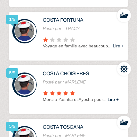
COSTA FORTUNA
1
/5
Posté par :
TRACY
Voyage en famille avec beaucoup...
Lire +
COSTA CROISIERES
5
/5
Posté par :
MARLENE
Merci à Yasnha et Ayesha pour...
Lire +
COSTA TOSCANA
5
/5
Posté par :
MARLENE