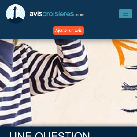
avis
croisieres
.com
Ajouter un avis
Accueil
Avis Compagnies
Avis Navires
Avis Destinations
Avis Escales
UNE QUESTION