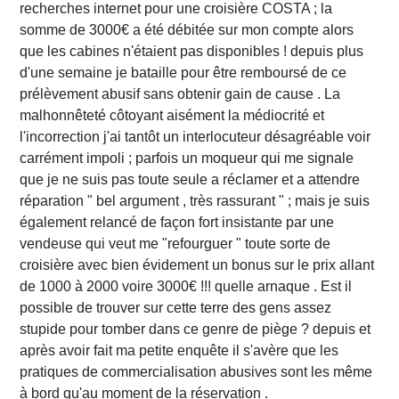
recherches internet pour une croisière COSTA ; la
somme de 3000€ a été débitée sur mon compte alors
que les cabines n'étaient pas disponibles ! depuis plus
d'une semaine je bataille pour être remboursé de ce
prélèvement abusif sans obtenir gain de cause . La
malhonnêteté côtoyant aisément la médiocrité et
l'incorrection j'ai tantôt un interlocuteur désagréable voir
carrément impoli ; parfois un moqueur qui me signale
que je ne suis pas toute seule a réclamer et a attendre
réparation " bel argument , très rassurant " ; mais je suis
également relancé de façon fort insistante par une
vendeuse qui veut me "refourguer " toute sorte de
croisière avec bien évidement un bonus sur le prix allant
de 1000 à 2000 voire 3000€ !!! quelle arnaque . Est il
possible de trouver sur cette terre des gens assez
stupide pour tomber dans ce genre de piège ? depuis et
après avoir fait ma petite enquête il s'avère que les
pratiques de commercialisation abusives sont les même
à bord qu'au moment de la réservation .