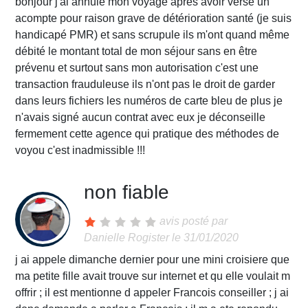
bonjour j'ai annulé mon voyage après avoir versé un
acompte pour raison grave de détérioration santé (je suis
handicapé PMR) et sans scrupule ils m'ont quand même
débité le montant total de mon séjour sans en être
prévenu et surtout sans mon autorisation c'est une
transaction frauduleuse ils n'ont pas le droit de garder
dans leurs fichiers les numéros de carte bleu de plus je
n'avais signé aucun contrat avec eux je déconseille
fermement cette agence qui pratique des méthodes de
voyou c'est inadmissible !!!
non fiable
avis posté par
Danielle Rogister
le 31/01/2020
j ai appele dimanche dernier pour une mini croisiere que
ma petite fille avait trouve sur internet et qu elle voulait m
offrir ; il est mentionne d appeler Francois conseiller ; j ai