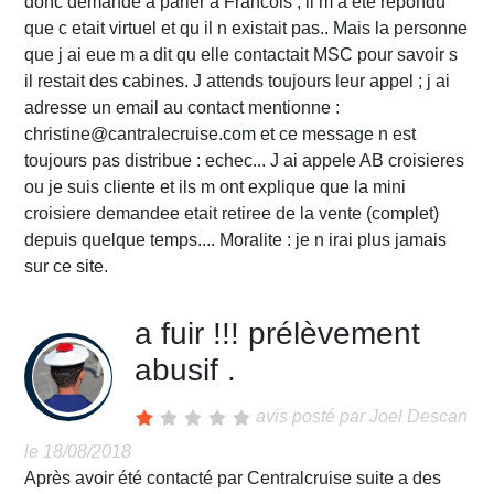
donc demande a parler a Francois ; il m a ete repondu
que c etait virtuel et qu il n existait pas.. Mais la personne
que j ai eue m a dit qu elle contactait MSC pour savoir s
il restait des cabines. J attends toujours leur appel ; j ai
adresse un email au contact mentionne :
christine@cantralecruise.com et ce message n est
toujours pas distribue : echec... J ai appele AB croisieres
ou je suis cliente et ils m ont explique que la mini
croisiere demandee etait retiree de la vente (complet)
depuis quelque temps.... Moralite : je n irai plus jamais
sur ce site.
a fuir !!! prélèvement
abusif .
avis posté par
Joel Descan
le 18/08/2018
Après avoir été contacté par Centralcruise suite a des