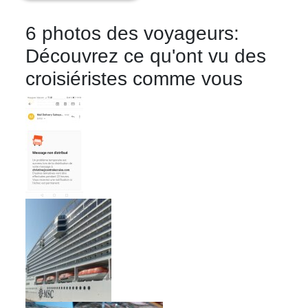
Avis Agences de Voyages
6 photos des voyageurs:
Blog
Découvrez ce qu'ont vu des
croisiéristes comme vous
Forum Croisieres