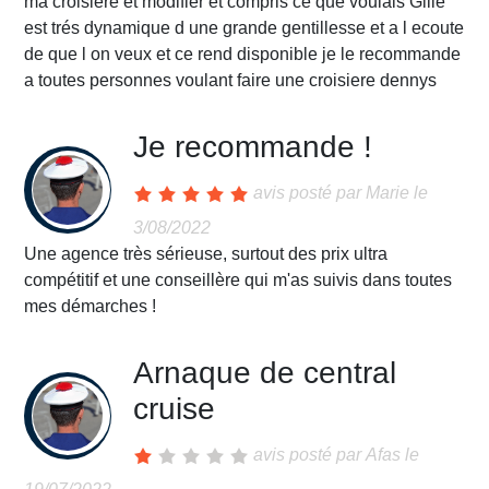
ma croisiere et modifier et compris ce que voulais Gille
est trés dynamique d une grande gentillesse et a l ecoute
de que l on veux et ce rend disponible je le recommande
a toutes personnes voulant faire une croisiere dennys
Je recommande !
avis posté par
Marie
le
3/08/2022
Une agence très sérieuse, surtout des prix ultra
compétitif et une conseillère qui m'as suivis dans toutes
mes démarches !
Arnaque de central
cruise
avis posté par
Afas
le