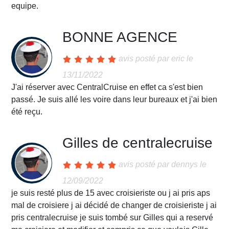
equipe.
BONNE AGENCE
avis posté par
eric
le
13/11/2022
J'ai réserver avec CentralCruise en effet ca s'est bien
passé. Je suis allé les voire dans leur bureaux et j'ai bien
été reçu.
Gilles de centralecruise
avis posté par
dennys
le
12/09/2022
je suis resté plus de 15 avec croisieriste ou j ai pris aps
mal de croisiere j ai décidé de changer de croisieriste j ai
pris centralecruise je suis tombé sur Gilles qui a reservé