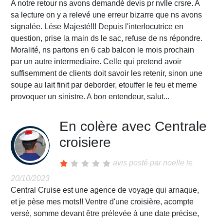
A notre retour ns avons demandé devis pr nvlle crsre. A
sa lecture on y a relevé une erreur bizarre que ns avons
signalée. Lése Majesté!!! Depuis l'interlocutrice en
question, prise la main ds le sac, refuse de ns répondre.
Moralité, ns partons en 6 cab balcon le mois prochain
par un autre intermediaire. Celle qui pretend avoir
suffisemment de clients doit savoir les retenir, sinon une
soupe au lait finit par deborder, etouffer le feu et meme
provoquer un sinistre. A bon entendeur, salut...
En colère avec Centrale
croisiere
avis posté par
noelle
le
20/10/2023
Central Cruise est une agence de voyage qui arnaque,
et je pèse mes mots!! Ventre d'une croisière, acompte
versé, somme devant être prélevée à une date précise,