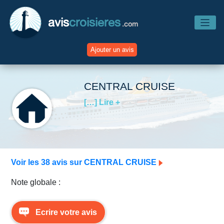
avis
croisieres
.com
Ajouter un avis
Accueil
CENTRAL CRUISE
[…] Lire +
Avis Compagnies
Avis Navires
Voir les 38 avis sur CENTRAL CRUISE
Avis Destinations
Note globale :
Avis Escales
Ecrire votre avis