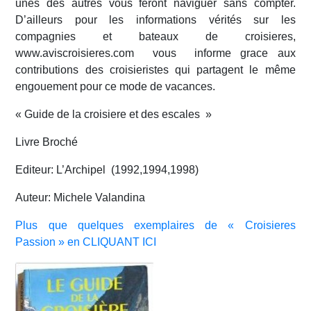
unes des autres vous feront naviguer sans compter.
Avis Agences de Voyages
D’ailleurs pour les informations vérités sur les
compagnies et bateaux de croisieres,
Blog
www.aviscroisieres.com vous informe grace aux
contributions des croisieristes qui partagent le même
engouement pour ce mode de vacances.
Forum Croisieres
« Guide de la croisiere et des escales »
Livre Broché
Editeur: L’Archipel (1992,1994,1998)
Auteur: Michele Valandina
Plus que quelques exemplaires de « Croisieres
Passion » en CLIQUANT ICI