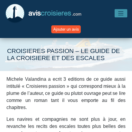
avis
croisieres
.com
Ajouter un avis
Accueil
CROISIERES PASSION – LE GUIDE DE
LA CROISIERE ET DES ESCALES
Avis Compagnies
Michele Valandina a ecrit 3 editions de ce guide aussi
Avis Navires
intitulé « Croisieres passion » qui correspond mieux à la
plume de l’auteur, ce guide ou plutot ouvrage peut se lire
comme un roman tant il vous emporte au fil des
Avis Destinations
chapitres.
Avis Escales
Les navires et compagnies ne sont plus à jour, en
revanche les recits des escales toutes plus belles des