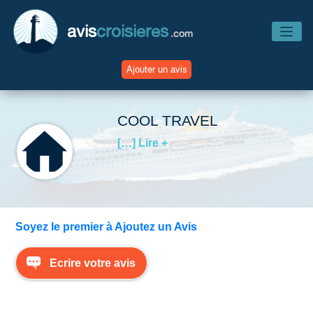
avis
croisieres
.com
Ajouter un avis
Accueil
COOL TRAVEL
[…] Lire +
Avis Compagnies
Avis Navires
Soyez le premier à Ajoutez un Avis
Avis Destinations
Ecrire votre avis
Avis Escales