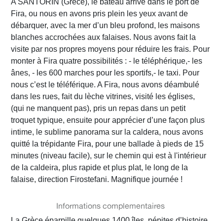
A SANTORIN (Grèce), le bateau arrive dans le port de
Fira, ou nous en avons pris plein les yeux avant de
débarquer, avec la mer d’un bleu profond, les maisons
blanches accrochées aux falaises. Nous avons fait la
visite par nos propres moyens pour réduire les frais. Pour
monter à Fira quatre possibilités : - le téléphérique,- les
ânes, - les 600 marches pour les sportifs,- le taxi. Pour
nous c’est le téléférique. A Fira, nous avons déambulé
dans les rues, fait du lèche vitrines, visité les églises,
(qui ne manquent pas), pris un repas dans un petit
troquet typique, ensuite pour apprécier d’une façon plus
intime, le sublime panorama sur la caldera, nous avons
quitté la trépidante Fira, pour une ballade à pieds de 15
minutes (niveau facile), sur le chemin qui est à l'intérieur
de la caldeira, plus rapide et plus plat, le long de la
falaise, direction Firostefani. Magnifique journée !
Informations complementaires
La Grèce éparpille quelques 1400 îles, pépites d’histoire