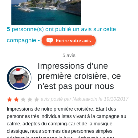
5
personne(s) ont publié un avis sur cette
compagnie -
Ecrire votre avis
5 avis
Impressions d'une
première croisière, ce
n'est pas pour nous
avis posté par
Nakutakoin
le 19/10/2017
Impressions de notre première croisière, Etant des personnes très individualistes vivant à la campagne au calme, adeptes du camping-car et de la musique classique, nous sommes des personnes simples désirant le confort sans le luxe... Arrivant à un age avancé (respectivement 82 et 74 ans) et désireux pour une fois, avant de disparaitre de la circulation (en ce qui me concerne) de changer et de voir et visiter de belles choses en "se faisant trimballer", nous avons voulu essayer une croisière.... GRAVE ERREUR ... mais je le reconnais, on aurait du s'en douter !!! La foule partout, partout, partout, aussi bien sur le bateau que au cours des excursions organisées, un cauchemar... Le bruit, sur le bateau dans tous les lieux publics, insupportable... J'en déduis que : - Soit nous n'avons pas choisi le bon bateau ou la bonne destination, - soit nous sommes carrément incompatibles avec ce type d'expérience... - soit nous sommes trop blasés ou trop vieux ??? Voici les détails de cette "expérience": - Le navire: Le Costa Deliziosa, trop clinquant à notre goût, mais très bien à tous points de vue, beaucoup plus pour les jeunes que pour nous. - Le confort: Parfait, (il est vrai que nous étions dans une "suite"). - Le service à bord: Excellent toujours et partout et avec le sourire . - La propreté et l'hygiène: Parfaits - L'organisation à bord: Excellente, Costa est bien un professionnel - L'itinéraire: Très bien, Venise, Bari, Corfou, Santorin, Athènes, Dubrovnik. (nous espérions vraiment voir et apprécier des choses magnifiques dans de bonne conditions) - Les distractions: Pléthore, plein, plein plein mais vu notre age et nos goûts, nous n'en n'avons pas utilisé le dixième. Ce n'était d'ailleurs pas le but qui était uniquement de visiter des lieux magiques sans se fatiguer. - La foule à bord: 2.800 passagers, ça fait beaucoup de monde sur une surface forcément limitée, toujours et partout. Il y a une exception à cette règle lorsque le bateau est dans un port et que 90% des passagers sont à terre, dans ce cas, c'est "le pied", on a le bateau pour nous tout seuls. Pour nous qui sommes habitués à vivre à la campagne, ce fut un dépaysement total, mais surtout un véritable cauchemar. Mais c'est notre faute, nous aurions du nous en douter, mais nous ne pensions pas que ce serait à ce point... - Le bruit: Conséquence de ce qui précède, tous les gens de 2 ans à 90 ans parlant fort ou criant toujours et partout (surtout les groupes ou les familles et en particulier les Italiens) plus la musique à fond dans certains lieux. INSUPPORTABLE. les véritables boules "Quies" sont INDISPENSABLES. Heureusement, notre cabine qui était tout à l'avant sur un pont supérieur était bien insonorisée, mais je crois savoir qu'il vaut mieux éviter d'avoir une cabine à proximité de l'un des 15 ascenseurs ou de la salle de spectacle, de la discothèque de la piscine ou des moteurs, des restaurants ou des bars etc.. etc... - Les excursions: Il y a beaucoup à dire. voici ce à quoi il faut s'attendre... Pour les excursions, deux solutions: Soit on décide de s'organiser soi-même en prenant un taxi ou les transports en commun, dans ce cas, on va où on veut, on reste le temps que l'on veut, mais attention aux arnaques à terre et au risque de ne pas être rentré à bord en temps et heure... Ne voulant pas se prendre la tête, nous avions décidé de prendre la deuxième solution qui consiste à prendre toutes les excursions chez Costa avec guide parlant français. Mais attention, toute excursion réservée chez Costa ne pourra plus être changée ou annulée. Elle vous sera automatiquement débitée sur votre carte bancaire même si après réservation vous décidez de ne pas la faire.. Par contre, Costa s'arroge tous les droits et en particulier celui d'annuler une excursion et de vous laisser "en plan" (tout en vous remboursant tout de même). Mais le pire est que pour les excursions organisées vous avez 12 ou 15 bus qui attendent les passagers qui se rendent tous plus ou moins au mêmes endroits. Si vous rajoutez le fait que en plus de votre navire vous en avez encore 2 ou 3 supplémentaires d'une autre compagnie, vous vous retrouvez à l'arrivée au point de destination avec 20 ou 30 "troupeaux" de touristes qui n'ont qu'une seule envie qui est celle d'aller pisser, acheter des souvenirs ou prendre des photos de tout et n'importe quoi... Et surtout il y a l'impossibilité de s'échapper du troupeau... la sensation d'être bloqués, piégés, impossible de s'échapper ...Vous faites également partie du troupeau du début jusqu'à la fin et quand au retour le guide n'a plus rien à dire, il vous mêt la "musique locale" à fond ... Les troupeaux arrivant se croisent avec les troupeaux repartant et vous vous retrouvez dans les ruelles étroites comme à Venise, Corfou ou Arbellobello, Santorin ou Dubrovnik avec 3 à 5 personnes au mètre carré (c'est énorme) dans tous les sens qui se bousculent, se marchent dessus, sentent mauvais et parlent fort... l' HORREUR Je précise aussi que même si vous choisissez la première solution qui consiste à vous organiser tout seul, vous vous retrouverez quand même avec ces 3 à 5 personnes au mètre carré dans tous les sens. Voici un lien vers des photos vous donnant une idée de ce qui vous attend, partout à toute heure du jour et quelle que soit la saison... AFFREUX Ces photos ne sont pas prises forcément dans ces escales là, mais c'est partout pareil. Le tourisme de masse, c'est ça (Ctrl+clic) Imaginez le pseudo "romantisme" de Venise ou la beauté de Santorin avec 3 à 5 personnes au mètre carré partout, partout, partout ... Pour être tout à fait honnête, il est vrai que si vous choisissez de visiter la ville par vous-même, vous pourrez quand même vous échapper et il suffit souvent alors de quelques dizaine de mètres pour vous retrouver dans un calme relatif hors des sentiers battus, mais pour y arriver, vous devrez quand même supporter les troupeaux sur les chemins de grande transhumance. Je précise que malgré tout vous êtes alléchés par les catalogues et les reportages présentées par toutes les Compagnies de croisières, vous ne verrez sur les photos et les vidéos des lieux touristiques que quelques touristes qui se battent en duel. Il en est de même d'ailleurs pour toutes les photos à bord des bateaux, la plupart du temps, vous ne verrez sur les photos que 1 ou 2 couples CECI NE REFLETE PAS DU TOUT LA REALITE ... vous aurez tout loisir de découvrir qu'il y en a 3 à 5 au mètre carré, partout, partout, partout. Sur ce plan, les catalogues sont donc de la PUBLICITE MENSONGERE, il faut le savoir. - La nourriture: Là aussi il y a beaucoup à dire, voici notre impression. Le mot "nourriture"est choisi à dessein, à bord on ne goûte pas, on n'apprécie pas, on ne se régale pas, on "se nourrit" beaucoup et beaucoup trop. Etant sur un bateau italien, on aurait pu penser manger de la bonne cuisine italienne simple et authentique (comme en France), pour ce qui est des restaurants où l'on est servis à table, pas du tout... - Les restaurants: (gratuit ou payants) La Compagnie Costa a choisi de faire faire ses menus par un "grand chef" Italien qui a "concocté" des menus alambiqués, compliqué, snobs avec des mélanges improbables et d'un très mauvais goût (dans les deux sens du terme...) Pourquoi faire simple quand on peut faire compliqué ??? A titre personnel, je pense que la véritable élégance, c'est la simplicité... Le pire a été lorsque ayant commandé du cochon de lait (miam miam...) on nous a servi un pavé parallélépipède de vomi bouilli avec une sauce immonde plus tout un tas de "légume" improbables. Ce genre de cuisine, je veux bien, un soir de temps en temps pour "faire chic", mais 14 repas d'affilés, c'est trop beaucoup trop, nous avons fini par manger au buffet... Le buffet: Là c'est carrément l'inverse, c'est bien de la nourriture simple et variée mais la qualité n'est pas toujours au rendez-vous. Et comme c'est inclus dans le forfait, bon nombre de passagers se goinfrent et "baffrent" littéralement et en laisse dans leur assiette. Ecoeurant. Les suppléments : Il faut savoir que tout ce qui n'est pas inclus... est en supplément... (La Pallice n'aurait pas dit mieux). Il faut savoir aussi que ces usines que sont les croisières sont de véritables "pompes à fric". Tout au début de la croisière, vous devrez leur donner accès à votre carte bancaire afin que tous vos suppléments puissent être débités automatiquement avant votre départ. C'est très facile, la Compagnie vous remet une carte que vous présentez pour chaque prestation gratuite ou payante, c'est complètement indolore, on ne se rend compte de rien, par contre ça peut faire très très mal lorsque vous quittez le navire. Attention donc. o o o O o o o Bon, de tout ce qui précède, vous aurez compris que nous n'avons pas du tout apprécié cette croisière... à sa juste valeur... avec la sensation d'être contraints, bloqués, piégés, sans pouvoir s'échapper pendant 8 jours... Mais ce n'est pas parce que ça ne nous a pas plu qu'il faut en dégoûter les autres... Si vous avez un instinct grégaire, Si vous aimez danser et faire la fête jusqu'à pas d'heure , Si vous aimez vous baigner dans une piscine, un spa ou glisser sur un toboggan Si vous aimez participer à des jeux, des cours de danse, des séminaires ou autre, Si vous aimez jouer au casino et assister à des spectacles (même +- débiles), Si vous aimez faire de la musculation ou du stretching ou de la gym tonic Si vous aimez boire aux bars jusqu'à plus soif, Si la quantité de la nourriture est pour vous plus importante que le qualité et à condition que la foule et le bruit ne vous dérange pas du tout, Alors, la croisière, c'est pour vous, vous allez vous éclater ... Je pense d'ailleurs que tout cela plairait peut-être à nos enfants (qui ont bientôt 50 ans) et petits enfants lesquels vivent déjà plus ou moins au quotidien dans cet environnement, mais pour nous, c'est dommage, c'est