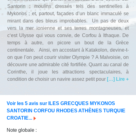
Avis Agences de Voyages
Santorin ; moulins dressés tels des sentinelles à
Mykonos ; et, partout, façades d’un blanc immaculé se
Blog
mirant dans des bleus improbables. Un pas de deux
vers la mer ionienne et ses terres montagneuses, et
c‘est Ulysse qui vous convie, de Corfou à Ithaque. De
Forum Croisieres
temps à autre, on picore un bout de la Grèce
continentale. Ainsi, en accostant à Katakolon, devine-t-
on que l’on peut courir visiter Olympie ? A Malvoisie, on
découvre une admirable cité fortifiée. Quant au canal de
Corinthe, il joue les attractions spectaculaires, à
condition de choisir un navire assez petit pour
[…] Lire +
Voir les 5 avis sur ILES GRECQUES MYKONOS
SANTORIN CORFOU RHODES ATHÈNES TURQUIE
CROATIE...
Note globale :