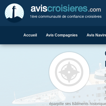
avis
croisieres
.com
1ère communauté de confiance croisières
Accueil
Avis Compagnies
Avis Navir
éparpille ses bâtiments historiq