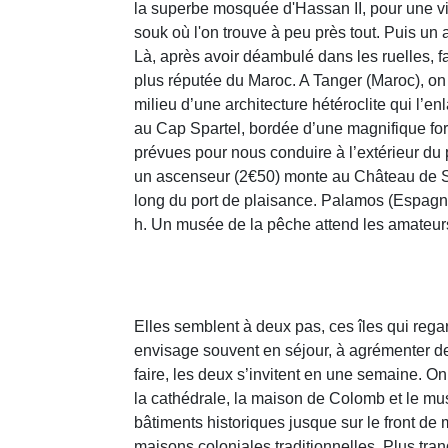
la superbe mosquée d'Hassan II, pour une v
souk où l'on trouve à peu près tout. Puis un
Là, après avoir déambulé dans les ruelles, fa
plus réputée du Maroc. A Tanger (Maroc), on p
milieu d’une architecture hétéroclite qui l’e
au Cap Spartel, bordée d’une magnifique for
prévues pour nous conduire à l’extérieur du 
un ascenseur (2€50) monte au Château de Sa
long du port de plaisance. Palamos (Espagne)
h. Un musée de la pêche attend les amateur
Elles semblent à deux pas, ces îles qui rega
envisage souvent en séjour, à agrémenter de
faire, les deux s’invitent en une semaine. On
la cathédrale, la maison de Colomb et le mus
bâtiments historiques jusque sur le front d
maisons coloniales traditionnelles. Plus tranq