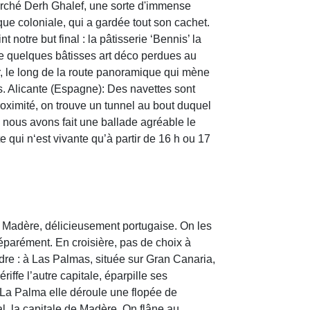
arché Derh Ghalef, une sorte d'immense
que coloniale, qui a gardée tout son cachet.
notre but final : la pâtisserie ‘Bennis’ la
rite quelques bâtisses art déco perdues au
er, le long de la route panoramique qui mène
s. Alicante (Espagne): Des navettes sont
roximité, on trouve un tunnel au bout duquel
nous avons fait une ballade agréable le
qui n‘est vivante qu’à partir de 16 h ou 17
et Madère, délicieusement portugaise. On les
éparément. En croisière, pas de choix à
ndre : à Las Palmas, située sur Gran Canaria,
ffe l’autre capitale, éparpille ses
 La Palma elle déroule une flopée de
hal, la capitale de Madère. On flâne au