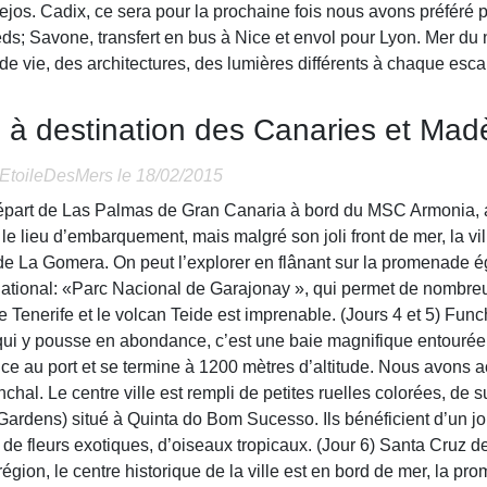
jos. Cadix, ce sera pour la prochaine fois nous avons préféré p
ds; Savone, transfert en bus à Nice et envol pour Lyon. Mer du 
e vie, des architectures, des lumières différents à chaque esca
e à destination des Canaries et Mad
EtoileDesMers
le 18/02/2015
départ de Las Palmas de Gran Canaria à bord du MSC Armonia, a
le lieu d’embarquement, mais malgré son joli front de mer, la vi
’île de La Gomera. On peut l’explorer en flânant sur la promenad
National: «Parc Nacional de Garajonay », qui permet de nombre
de Tenerife et le volcan Teide est imprenable. (Jours 4 et 5) Fun
l qui y pousse en abondance, c’est une baie magnifique entouré
ce au port et se termine à 1200 mètres d’altitude. Nous avons a
hal. Le centre ville est rempli de petites ruelles colorées, de 
ardens) situé à Quinta do Bom Sucesso. Ils bénéficient d’un jol
de fleurs exotiques, d’oiseaux tropicaux. (Jour 6) Santa Cruz 
ion, le centre historique de la ville est en bord de mer, la pr