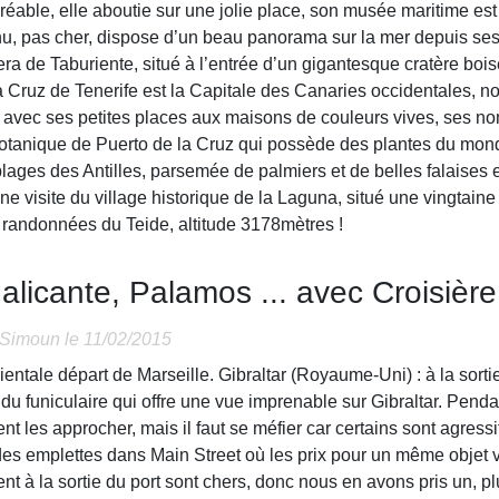
able, elle aboutie sur une jolie place, son musée maritime est i
enu, pas cher, dispose d’un beau panorama sur la mer depuis ses 
aldera de Taburiente, situé à l’entrée d’un gigantesque cratère 
ta Cruz de Tenerife est la Capitale des Canaries occidentales, 
é avec ses petites places aux maisons de couleurs vives, ses 
tanique de Puerto de la Cruz qui possède des plantes du monde
plages des Antilles, parsemée de palmiers et de belles falaises e
, une visite du village historique de la Laguna, situé une vingtai
 randonnées du Teide, altitude 3178mètres !
,alicante, Palamos ... avec Croisièr
Simoun
le 11/02/2015
entale départ de Marseille. Gibraltar (Royaume-Uni) : à la sortie
 du funiculaire qui offre une vue imprenable sur Gibraltar. Pend
ent les approcher, mais il faut se méfier car certains sont agres
t des emplettes dans Main Street où les prix pour un même objet v
nt à la sortie du port sont chers, donc nous en avons pris un, p