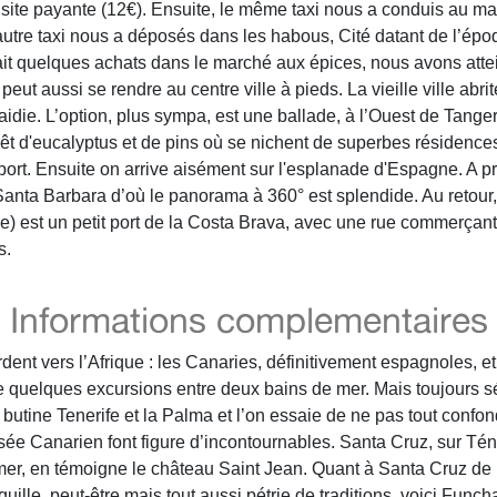
isite payante (12€). Ensuite, le même taxi nous a conduis au m
 autre taxi nous a déposés dans les habous, Cité datant de l’épo
it quelques achats dans le marché aux épices, nous avons atteint 
eut aussi se rendre au centre ville à pieds. La vieille ville ab
nlaidie. L’option, plus sympa, est une ballade, à l’Ouest de Tang
êt d'eucalyptus et de pins où se nichent de superbes résidence
port. Ensuite on arrive aisément sur l'esplanade d'Espagne. A p
nta Barbara d’où le panorama à 360° est splendide. Au retour, 
 est un petit port de la Costa Brava, avec une rue commerçante 
s.
Informations complementaires
rdent vers l’Afrique : les Canaries, définitivement espagnoles, 
 quelques excursions entre deux bains de mer. Mais toujours s
 butine Tenerife et la Palma et l’on essaie de ne pas tout confo
ée Canarien font figure d’incontournables. Santa Cruz, sur Ténéri
e mer, en témoigne le château Saint Jean. Quant à Santa Cruz de
uille, peut-être mais tout aussi pétrie de traditions, voici Func