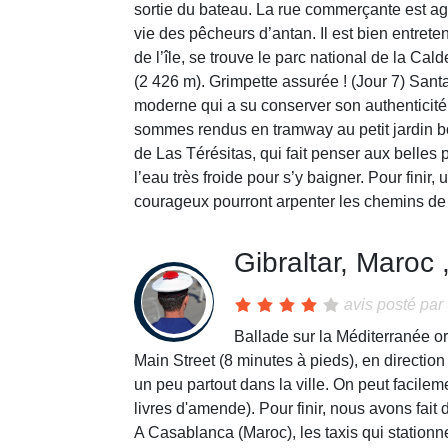
sortie du bateau. La rue commerçante est agré
vie des pêcheurs d’antan. Il est bien entret
de l’île, se trouve le parc national de la C
(2 426 m). Grimpette assurée ! (Jour 7) San
moderne qui a su conserver son authenticit
sommes rendus en tramway au petit jardin bo
de Las Térésitas, qui fait penser aux belles 
l’eau très froide pour s’y baigner. Pour finir
courageux pourront arpenter les chemins de
Gibraltar, Maroc 
avis posté par
Ballade sur la Méditerranée ori
Main Street (8 minutes à pieds), en direction
un peu partout dans la ville. On peut facilem
livres d'amende). Pour finir, nous avons fai
A Casablanca (Maroc), les taxis qui stationne