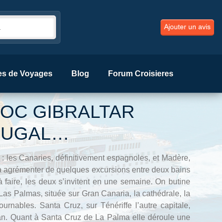
Ajouter un avis
es de Voyages
Blog
Forum Croisieres
OC GIBRALTAR
TUGAL…
e : les Canaries, définitivement espagnoles, et Madère,
 à agrémenter de quelques excursions entre deux bains
 faire, les deux s’invitent en une semaine. On butine
 Las Palmas, située sur Gran Canaria, la cathédrale, la
rnables. Santa Cruz, sur Ténériffe l’autre capitale,
Jean. Quant à Santa Cruz de La Palma elle déroule une