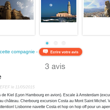
 cette compagnie -
Ecrire votre avis
3 avis
e
EFEF
le 11/05/2015
de Kiel (Lyon Hambourg en avion). Escale à Amsterdam (excurs
au château. Cherbourg excursion Costa au Mont Saint Michel. Vigo
tention! Lisbonne navette Costa et hop on hop off pour un aperçu