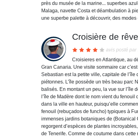
près du musée de la marine... superbes azule
Malaga, navette Costa et déambulation à pie
une superbe palette à découvrir, des modes d
Croisière de rêv
avis posté par
Croisieres en Atlantique, au 
Gran Canaria. Une visite sommaire car c’est 
Sebastian est la petite ville, capitale de l
piétonnes. L’île possède un très beau parc 
balisés. En montant un peu, la vue sur l’île 
l’île de Madère dont le nom vient du fenoui
dans la ville en hauteur, puisqu’elle commen
fenouil (rebuçados de funcho) typiques à Func
immenses jardins botaniques de (Botanical G
regorgent d’espèces de plantes incroyables, 
de Tenerife. Comme de coutume dans cette rég