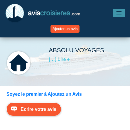
avis
croisieres
.com
Ajouter un avis
Accueil
ABSOLU VOYAGES
[…] Lire +
Avis Compagnies
Avis Navires
Soyez le premier à Ajoutez un Avis
Avis Destinations
Ecrire votre avis
Avis Escales