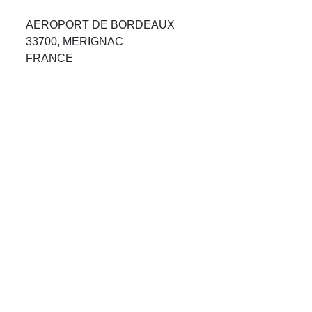
Avis Agences de Voyages
AEROPORT DE BORDEAUX
33700, MERIGNAC
Blog
FRANCE
Forum Croisieres