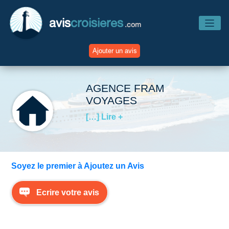
avis
croisieres
.com
Ajouter un avis
Accueil
AGENCE FRAM
VOYAGES
Avis Compagnies
[…] Lire +
Avis Navires
Soyez le premier à Ajoutez un Avis
Avis Destinations
Ecrire votre avis
Avis Escales