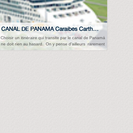
CANAL DE PANAMA Caraîbes Carthagéne-Colombie Costa-Rica Lac Gatun Puerto-Vallarta…
Choisir un itinéraire qui transite par le canal de Panamá
ne doit rien au hasard. On y pense d’ailleurs rarement