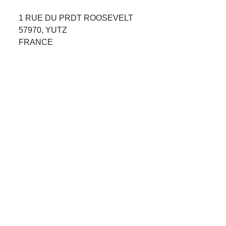
Avis Agences de Voyages
1 RUE DU PRDT ROOSEVELT
57970, YUTZ
Blog
FRANCE
Forum Croisieres