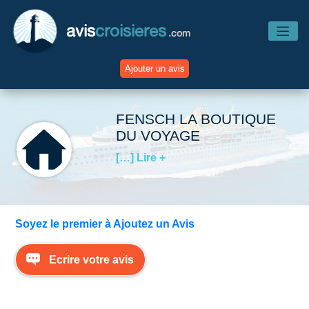
avis
croisieres
.com
Ajouter un avis
Accueil
FENSCH LA BOUTIQUE
DU VOYAGE
Avis Compagnies
[…] Lire +
Avis Navires
Soyez le premier à Ajoutez un Avis
Avis Destinations
Ecrire votre avis
Avis Escales