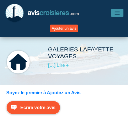
avis
croisieres
.com
Ajouter un avis
Accueil
GALERIES LAFAYETTE
VOYAGES
Avis Compagnies
[…] Lire +
Avis Navires
Soyez le premier à Ajoutez un Avis
Avis Destinations
Ecrire votre avis
Avis Escales