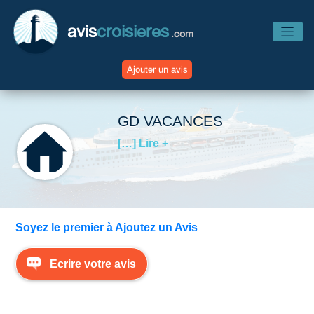
avis
croisieres
.com
Ajouter un avis
Accueil
GD VACANCES
[…] Lire +
Avis Compagnies
Avis Navires
Soyez le premier à Ajoutez un Avis
Avis Destinations
Ecrire votre avis
Avis Escales