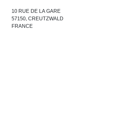
Avis Agences de Voyages
10 RUE DE LA GARE
57150, CREUTZWALD
Blog
FRANCE
Forum Croisieres