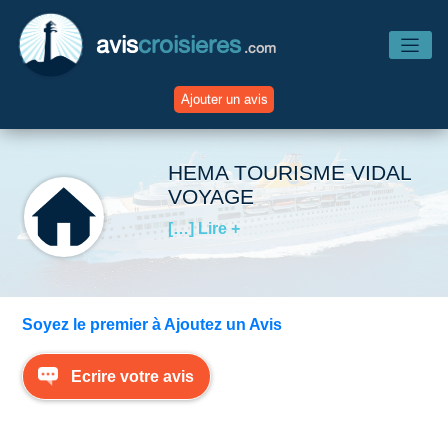
avis
croisieres
.com
Ajouter un avis
Accueil
HEMA TOURISME VIDAL
VOYAGE
Avis Compagnies
[…] Lire +
Avis Navires
Soyez le premier à Ajoutez un Avis
Avis Destinations
Ecrire votre avis
Avis Escales