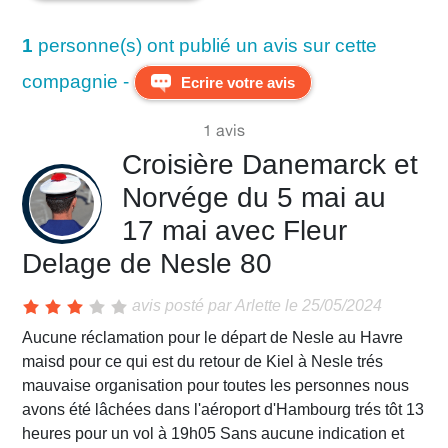
Avis Agences de Voyages
1
personne(s) ont publié un avis sur cette
Blog
compagnie -
Ecrire votre avis
Forum Croisieres
1 avis
Croisière Danemarck et
Norvége du 5 mai au
17 mai avec Fleur
Delage de Nesle 80
avis posté par
Arlette
le 25/05/2024
Aucune réclamation pour le départ de Nesle au Havre
maisd pour ce qui est du retour de Kiel à Nesle trés
mauvaise organisation pour toutes les personnes nous
avons été lâchées dans l'aéroport d'Hambourg trés tôt 13
heures pour un vol à 19h05 Sans aucune indication et