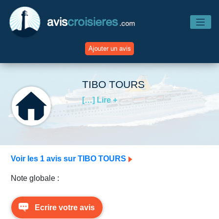
avis
croisieres
.com
Ajouter un avis
Accueil
TIBO TOURS
[…] Lire +
Avis Compagnies
Avis Navires
Voir les 1 avis sur TIBO TOURS
Avis Destinations
Note globale :
Avis Escales
Ecrire votre avis