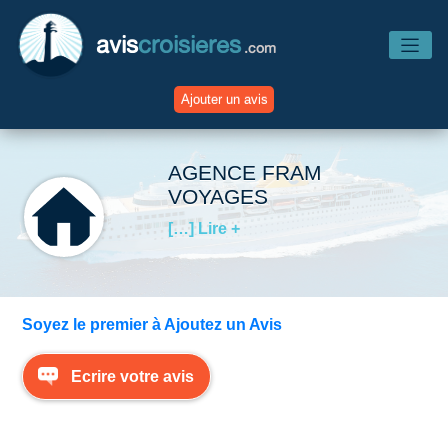
avis
croisieres
.com
Ajouter un avis
Accueil
AGENCE FRAM
VOYAGES
Avis Compagnies
[…] Lire +
Avis Navires
Soyez le premier à Ajoutez un Avis
Avis Destinations
Ecrire votre avis
Avis Escales