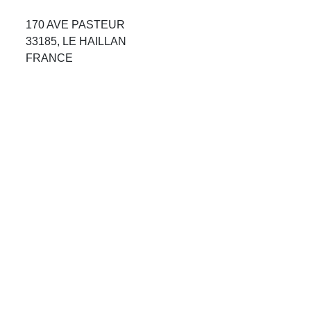
Avis Agences de Voyages
170 AVE PASTEUR
33185, LE HAILLAN
Blog
FRANCE
Forum Croisieres