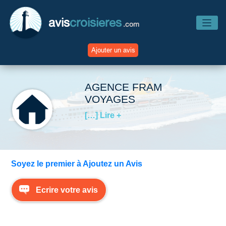
avis
croisieres
.com
Ajouter un avis
Accueil
AGENCE FRAM
VOYAGES
Avis Compagnies
[…] Lire +
Avis Navires
Soyez le premier à Ajoutez un Avis
Avis Destinations
Ecrire votre avis
Avis Escales