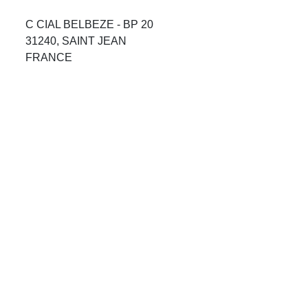
Avis Agences de Voyages
C CIAL BELBEZE - BP 20
31240, SAINT JEAN
Blog
FRANCE
Forum Croisieres