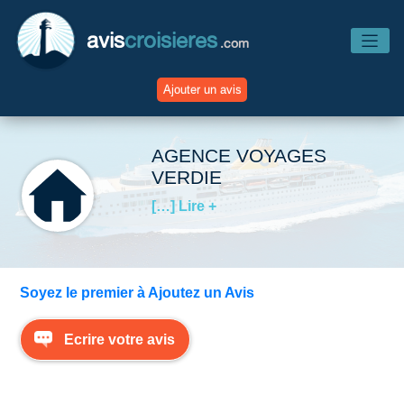
avis
croisieres
.com
Ajouter un avis
Accueil
AGENCE VOYAGES
VERDIE
Avis Compagnies
[…] Lire +
Avis Navires
Soyez le premier à Ajoutez un Avis
Avis Destinations
Ecrire votre avis
Avis Escales