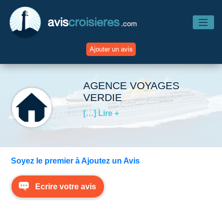
avis
croisieres
.com
Ajouter un avis
Accueil
AGENCE VOYAGES
VERDIE
Avis Compagnies
[…] Lire +
Avis Navires
Soyez le premier à Ajoutez un Avis
Avis Destinations
Ecrire votre avis
Avis Escales