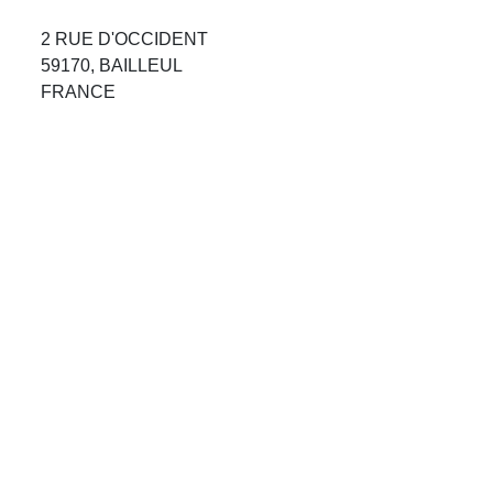
Avis Agences de Voyages
2 RUE D'OCCIDENT
59170, BAILLEUL
Blog
FRANCE
Forum Croisieres