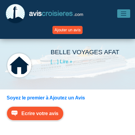
avis
croisieres
.com
Ajouter un avis
Accueil
BELLE VOYAGES AFAT
[…] Lire +
Avis Compagnies
Avis Navires
Soyez le premier à Ajoutez un Avis
Avis Destinations
Ecrire votre avis
Avis Escales