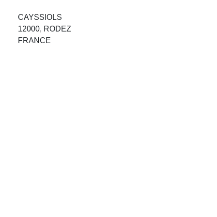
Avis Agences de Voyages
CAYSSIOLS
12000, RODEZ
Blog
FRANCE
Forum Croisieres