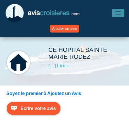
avis
croisieres
.com
Ajouter un avis
Accueil
CE HOPITAL SAINTE
MARIE RODEZ
Avis Compagnies
[…] Lire +
Avis Navires
Soyez le premier à Ajoutez un Avis
Avis Destinations
Ecrire votre avis
Avis Escales