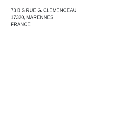
Avis Agences de Voyages
73 BIS RUE G. CLEMENCEAU
17320, MARENNES
Blog
FRANCE
Forum Croisieres