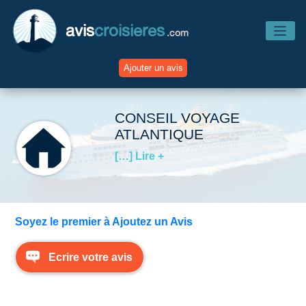
avis
croisieres
.com
Ajouter un avis
Accueil
CONSEIL VOYAGE
ATLANTIQUE
Avis Compagnies
[…] Lire +
Avis Navires
Soyez le premier à Ajoutez un Avis
Avis Destinations
Ecrire votre avis
Avis Escales