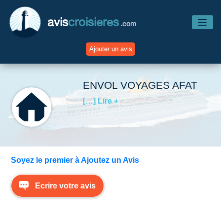
avis
croisieres
.com
Ajouter un avis
Accueil
ENVOL VOYAGES AFAT
[…] Lire +
Avis Compagnies
Avis Navires
Soyez le premier à Ajoutez un Avis
Avis Destinations
Ecrire votre avis
Avis Escales