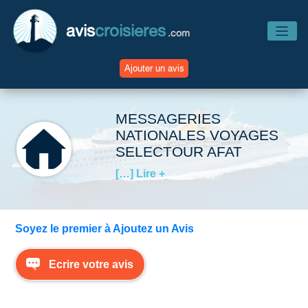
avis
croisieres
.com
Ajouter un avis
Accueil
MESSAGERIES
NATIONALES VOYAGES
SELECTOUR AFAT
Avis Compagnies
[…] Lire +
Avis Navires
Soyez le premier à Ajoutez un Avis
Avis Destinations
Ecrire votre avis
Avis Escales