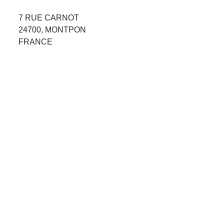
Avis Agences de Voyages
7 RUE CARNOT
24700, MONTPON
Blog
FRANCE
Forum Croisieres