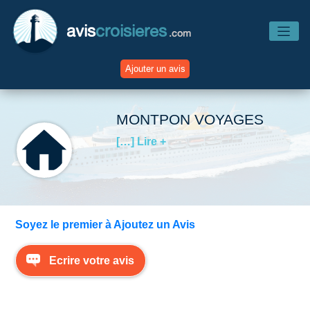
avis
croisieres
.com
Ajouter un avis
Accueil
MONTPON VOYAGES
[…] Lire +
Avis Compagnies
Avis Navires
Soyez le premier à Ajoutez un Avis
Avis Destinations
Ecrire votre avis
Avis Escales