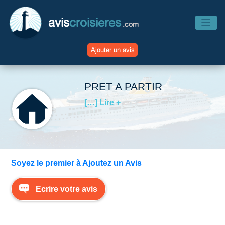
avis
croisieres
.com
Ajouter un avis
Accueil
PRET A PARTIR
[…] Lire +
Avis Compagnies
Avis Navires
Soyez le premier à Ajoutez un Avis
Avis Destinations
Ecrire votre avis
Avis Escales