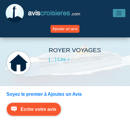
avis
croisieres
.com
Ajouter un avis
Accueil
ROYER VOYAGES
[…] Lire +
Avis Compagnies
Avis Navires
Soyez le premier à Ajoutez un Avis
Avis Destinations
Ecrire votre avis
Avis Escales