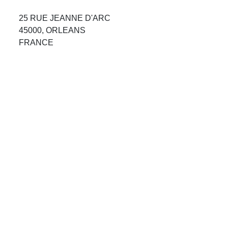
Avis Agences de Voyages
25 RUE JEANNE D'ARC
45000, ORLEANS
Blog
FRANCE
Forum Croisieres