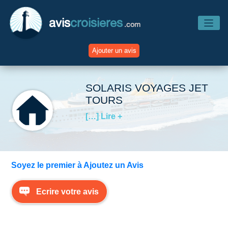
avis
croisieres
.com
Ajouter un avis
Accueil
SOLARIS VOYAGES JET
TOURS
Avis Compagnies
[…] Lire +
Avis Navires
Soyez le premier à Ajoutez un Avis
Avis Destinations
Ecrire votre avis
Avis Escales