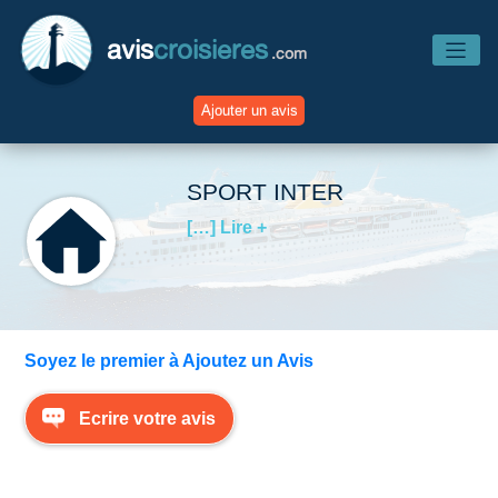
avis
croisieres
.com
Ajouter un avis
Accueil
SPORT INTER
[…] Lire +
Avis Compagnies
Avis Navires
Soyez le premier à Ajoutez un Avis
Avis Destinations
Ecrire votre avis
Avis Escales