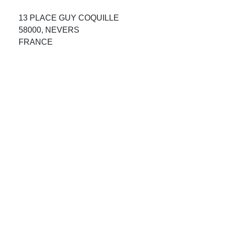
Avis Agences de Voyages
13 PLACE GUY COQUILLE
58000, NEVERS
Blog
FRANCE
Forum Croisieres