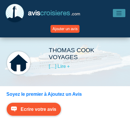
avis
croisieres
.com
Ajouter un avis
Accueil
THOMAS COOK
VOYAGES
Avis Compagnies
[…] Lire +
Avis Navires
Soyez le premier à Ajoutez un Avis
Avis Destinations
Ecrire votre avis
Avis Escales