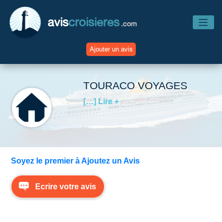
avis
croisieres
.com
Ajouter un avis
Accueil
TOURACO VOYAGES
[…] Lire +
Avis Compagnies
Avis Navires
Soyez le premier à Ajoutez un Avis
Avis Destinations
Ecrire votre avis
Avis Escales