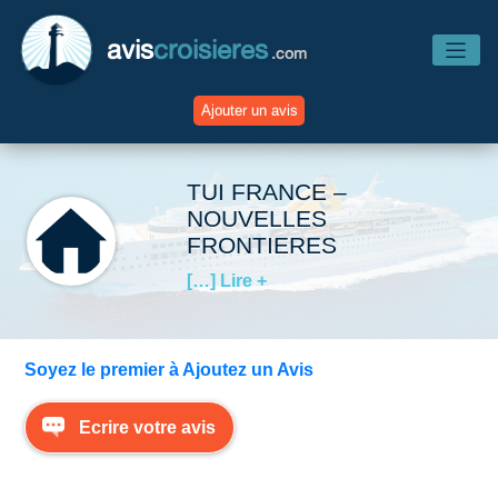
avis
croisieres
.com
Ajouter un avis
Accueil
TUI FRANCE –
NOUVELLES
FRONTIERES
Avis Compagnies
[…] Lire +
Avis Navires
Soyez le premier à Ajoutez un Avis
Avis Destinations
Ecrire votre avis
Avis Escales