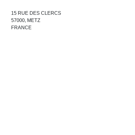
Avis Agences de Voyages
15 RUE DES CLERCS
Blog
57000, METZ
FRANCE
Forum Croisieres