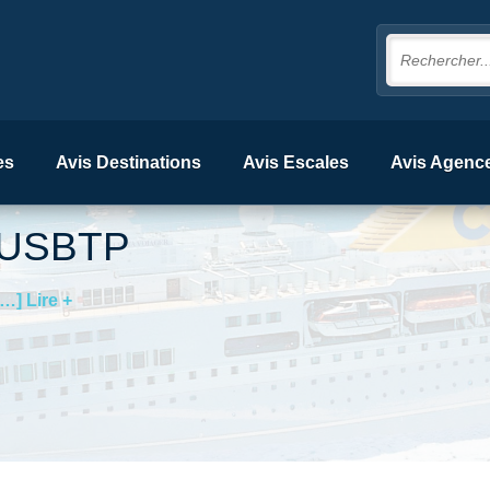
es
Avis Destinations
Avis Escales
Avis Agenc
USBTP
[…] Lire +