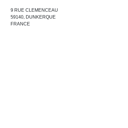
Avis Agences de Voyages
9 RUE CLEMENCEAU
59140, DUNKERQUE
Blog
FRANCE
Forum Croisieres