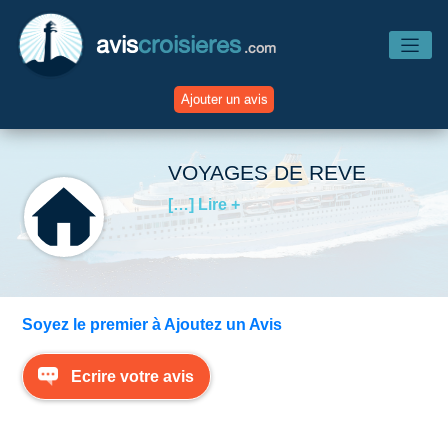
avis
croisieres
.com
Ajouter un avis
Accueil
VOYAGES DE REVE
[…] Lire +
Avis Compagnies
Avis Navires
Soyez le premier à Ajoutez un Avis
Avis Destinations
Ecrire votre avis
Avis Escales