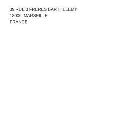
Avis Agences de Voyages
39 RUE 3 FRERES BARTHELEMY
13006, MARSEILLE
Blog
FRANCE
Forum Croisieres