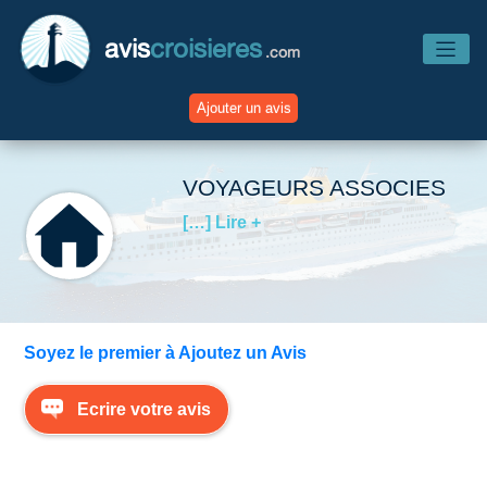
avis
croisieres
.com
Ajouter un avis
Accueil
VOYAGEURS ASSOCIES
[…] Lire +
Avis Compagnies
Avis Navires
Soyez le premier à Ajoutez un Avis
Avis Destinations
Ecrire votre avis
Avis Escales