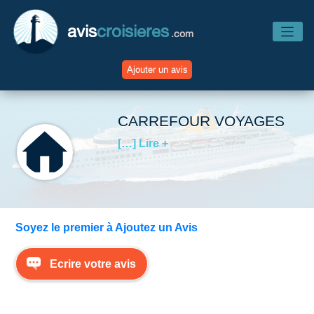
avis
croisieres
.com
Ajouter un avis
Accueil
CARREFOUR VOYAGES
[…] Lire +
Avis Compagnies
Avis Navires
Soyez le premier à Ajoutez un Avis
Avis Destinations
Ecrire votre avis
Avis Escales