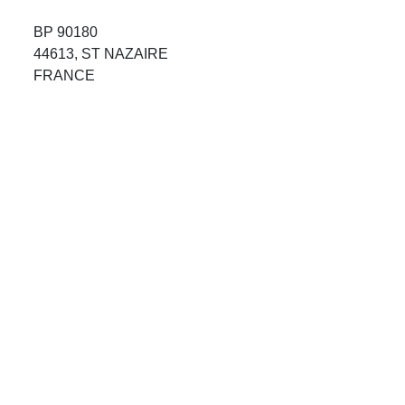
Avis Agences de Voyages
BP 90180
44613, ST NAZAIRE
Blog
FRANCE
Forum Croisieres