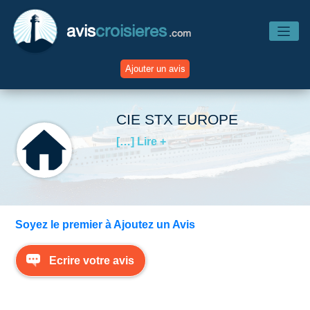
avis
croisieres
.com
Ajouter un avis
Accueil
CIE STX EUROPE
[…] Lire +
Avis Compagnies
Avis Navires
Soyez le premier à Ajoutez un Avis
Avis Destinations
Ecrire votre avis
Avis Escales