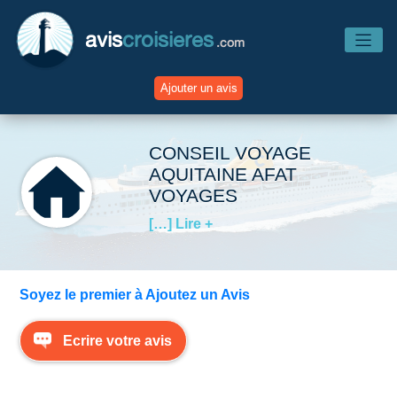
avis
croisieres
.com
Ajouter un avis
Accueil
CONSEIL VOYAGE
AQUITAINE AFAT
VOYAGES
Avis Compagnies
[…] Lire +
Avis Navires
Soyez le premier à Ajoutez un Avis
Avis Destinations
Ecrire votre avis
Avis Escales