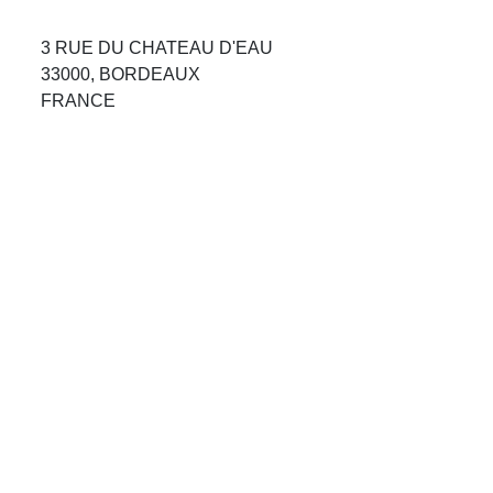
Avis Agences de Voyages
3 RUE DU CHATEAU D'EAU
Blog
33000, BORDEAUX
FRANCE
Forum Croisieres