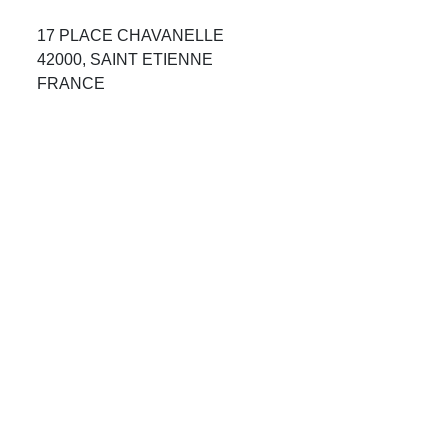
Avis Agences de Voyages
17 PLACE CHAVANELLE
42000, SAINT ETIENNE
Blog
FRANCE
Forum Croisieres