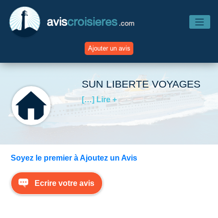
avis
croisieres
.com
Ajouter un avis
Accueil
SUN LIBERTE VOYAGES
[…] Lire +
Avis Compagnies
Avis Navires
Soyez le premier à Ajoutez un Avis
Avis Destinations
Ecrire votre avis
Avis Escales