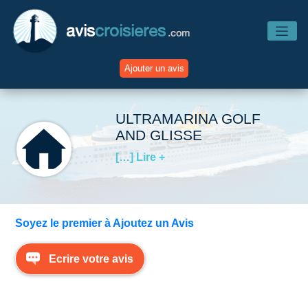
avis
croisieres
.com
Ajouter un avis
Accueil
ULTRAMARINA GOLF
AND GLISSE
Avis Compagnies
[…] Lire +
Avis Navires
Soyez le premier à Ajoutez un Avis
Avis Destinations
Ecrire votre avis
Avis Escales