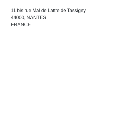
Avis Agences de Voyages
11 bis rue Mal de Lattre de Tassigny
44000, NANTES
Blog
FRANCE
Forum Croisieres