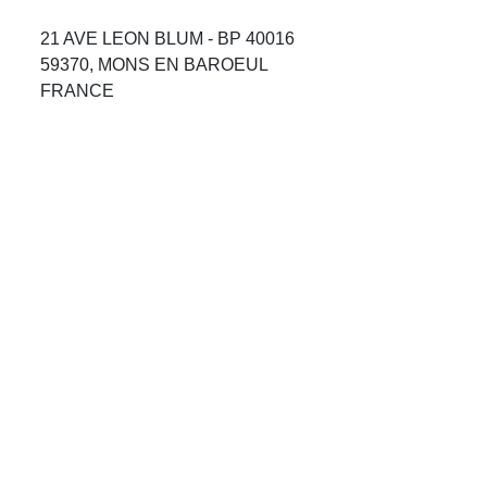
Avis Agences de Voyages
21 AVE LEON BLUM - BP 40016
59370, MONS EN BAROEUL
Blog
FRANCE
Forum Croisieres