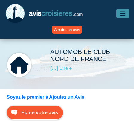
avis
croisieres
.com
Ajouter un avis
Accueil
AUTOMOBILE CLUB
NORD DE FRANCE
Avis Compagnies
[…] Lire +
Avis Navires
Soyez le premier à Ajoutez un Avis
Avis Destinations
Ecrire votre avis
Avis Escales