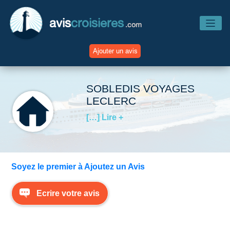
avis
croisieres
.com
Ajouter un avis
Accueil
SOBLEDIS VOYAGES
LECLERC
Avis Compagnies
[…] Lire +
Avis Navires
Soyez le premier à Ajoutez un Avis
Avis Destinations
Ecrire votre avis
Avis Escales